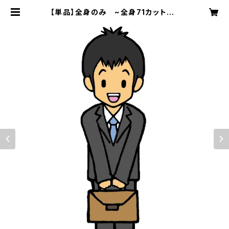
【単品】全身のみ ~全身71カット~ |
ソザイヂテン