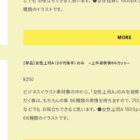
どでも お役立ちできると思います。 ●女性社員C 1500px（jpg・png・psd） 喜怒哀楽やPCありなど54
種類のイラストです。
MORE
【単品】女性上司A（20代後半）のみ ~上半身表情66カット~
¥250
ビジネスイラスト素材集の中から、「女性上司A」のみを抜粋
だく事は、もちろんの事 66種類の表情を持ちますので、ブ
などでも お役立ちできると思います。 ●女性上司A 1500px（jpg・png・psd） 喜怒哀楽やPCありなど
66種類のイラストです。