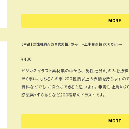
MORE
【単品】男性社員A（20代男性）のみ ~上半身表情206カット~
¥400
ビジネスイラスト素材集の中から、「男性社員A」のみを抜粋
だく事は、もちろんの事 200種類以上の表情を持ちますの
資料などでも お役立ちできると思います。 ●男性社員A（20代男性社員） 1500px（jpg・png・psd） 喜
怒哀楽やPCありなど200種類のイラストです。
MORE