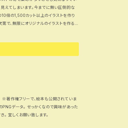
く見えてしまいます。今までに無い圧倒的な
10倍の1,500カット以上のイラストを作り
方次第で、無限にオリジナルのイラストを作るこ
あげ、より使いやすくなっています。初めての
と思います。 この『ビジネスイ
助けになり、多くの人の縁を運び込むものにな
便利なオフィス用品や風景イラストも合わせ
fficeでも使用出来るPNG・JPEGデータ4,
タ131点。
。 ※著作権フリーで、絵本も公開されていま
き。 宜しくお願い致します。