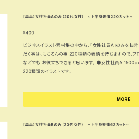
【単品】女性社員Aのみ（20代女性） ~上半身表情220カット~
¥400
ビジネスイラスト素材集の中から、「女性社員A」のみを抜粋
だく事は、もちろんの事 220種類の表情を持ちますので、
などでも お役立ちできると思います。 ●女性社員A 1500px（jpg・png・psd） 喜怒哀楽やPCありなど
220種類のイラストです。
MORE
【単品】女性社員Bのみ（20代女性） ~上半身表情62カット~