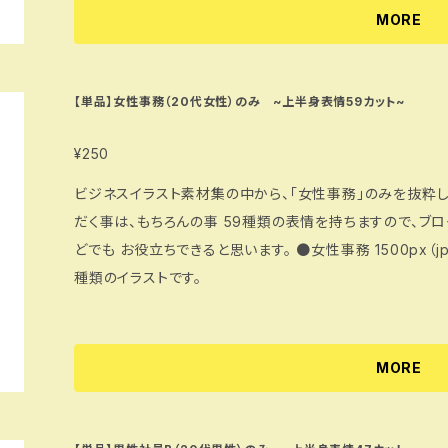
MORE
【単品】女性事務（20代女性）のみ ~上半身表情59カット~
¥250
ビジネスイラスト素材集の中から、「女性事務」のみを抜粋し
だく事は、もちろんの事 59種類の表情を持ちますので、ブ
どでも お役立ちできると思います。 ●女性事務 1500px（jpg・png・psd） 喜怒哀楽やPCありなど59
種類のイラストです。
MORE