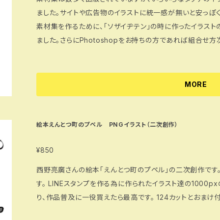
ました。サイトや広告物のイラストに統一感が無いと安っぽ
素材集を作るために、「ソザイヂテン」の時に作ったイラストの
ました。さらにPhotoshopをお持ちの方であれば組合せ
とも可能です。イラストもソザイヂテンの時よりも丁寧に描き
方も、ソザイヂテンからご存知の方にも使いやすい素材集が出来上がった
ラスト素材集』がひとつのツールとして、たくさんの方の手
MORE
ればと思っています。 広告・Web・プレゼンに大活躍。ビジネスシーンのキャラクター素材。表情豊かな1
9種類のキャラクターごとに喜怒哀楽を自由に表現。あると
て1,661カット収録。CD‐ROM収録データ5,000点以上。O
絵本えんとつ町のプペル PNGイラスト（二次創作）
983点/表情をアレンジ出来るレイヤー付きPhotoshopデー
¥850
西野亮廣さんの絵本「えんとつ町のプペル」の二次創作です
す。 LINEスタンプを作る為に作られたイラスト達の1000pxのPNGデータ。 せっかくなので興味があった
り、作品普及に一役買えたら最高です。 124カットとおまけ付