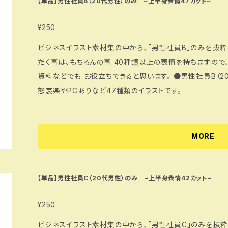
【単品】男性社員B（20代男性）のみ ~上半身表情47カット~
¥250
ビジネスイラスト素材集の中から、「男性社員B」のみを抜粋
だく事は、もちろんの事 40種類以上の表情を持ちますので
資料などでも お役立ちできると思います。 ●男性社員B（20代男性社員） 1500px（jpg・png・psd） 喜
怒哀楽やPCありなど47種類のイラストです。
MORE
【単品】男性社員C（20代男性）のみ ~上半身表情42カット~
¥250
ビジネスイラスト素材集の中から、「男性社員C」のみを抜粋